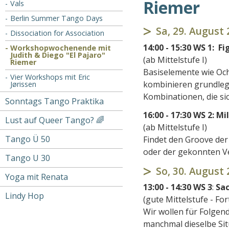
Riemer
Vals
Berlin Summer Tango Days
Sa, 29. August
Dissociation for Association
14:00 - 15:30 WS 1:
Fi
Workshopwochenende mit
Judith & Diego "El Pajaro"
(ab Mittelstufe I)
Riemer
Basiselemente wie Och
Vier Workshops mit Eric
kombinieren grundleg
Jørissen
Kombinationen, die sic
Sonntags Tango Praktika
16:00 - 17:30 WS 2:
Mi
Lust auf Queer Tango? 🌈
(ab Mittelstufe I)
Tango Ü 50
Findet den Groove der
oder der gekonnten 
Tango U 30
So, 30. August
Yoga mit Renata
13:00 - 14:30 WS 3
:
Sa
Lindy Hop
(gute Mittelstufe - Fo
Wir wollen für Folgen
manchmal dieselbe Sit