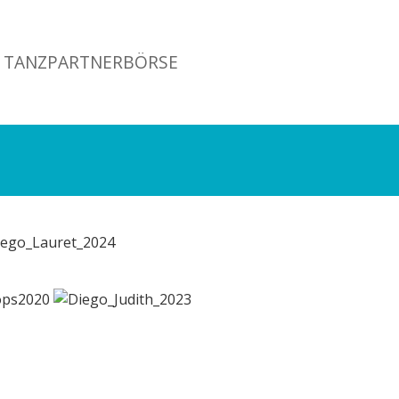
TANZPARTNERBÖRSE
Social
links