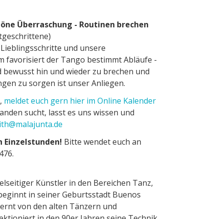
öne Überraschung - Routinen brechen
rtgeschrittene)
 Lieblingsschritte und unsere
 favorisiert der Tango bestimmt Abläufe -
d bewusst hin und wieder zu brechen und
gen zu sorgen ist unser Anliegen.
d,
meldet euch gern hier im Online Kalender
anden sucht, lasst es uns wissen und
ith@malajunta.de
h Einzelstunden!
Bitte wendet euch an
476.
ielseitiger Künstler in den Bereichen Tanz,
beginnt in seiner Geburtsstadt Buenos
lernt von den alten Tänzern und
ktioniert in den 90er Jahren seine Technik