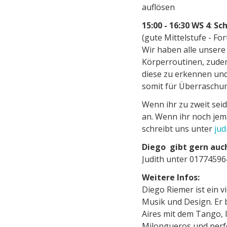
auflösen
15:00 - 16:30 WS 4
:
Sch
(gute Mittelstufe - Fo
Wir haben alle unsere
Körperroutinen, zudem
diese zu erkennen un
somit für Überraschun
Wenn ihr zu zweit sei
an. Wenn ihr noch jem
schreibt uns unter
jud
Diego
gibt gern auc
Judith unter 01774596
Weitere Infos:
Diego Riemer ist ein v
Musik und Design. Er 
Aires mit dem Tango, 
Milongueros und perfe