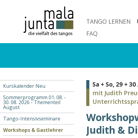
Skip
to
main
TANGO LERNEN
navigation
FAQ
Sa + So, 29 + 30 
Kurskalender Neu
Main
mit Judith Preu
Sommerprogramm 01. 08. -
navigation
Unterrichtsspr
30. 08. 2026 - Thementeil
August
Workshop
Tango-Intensivseminare
Judith & Di
Workshops & Gastlehrer