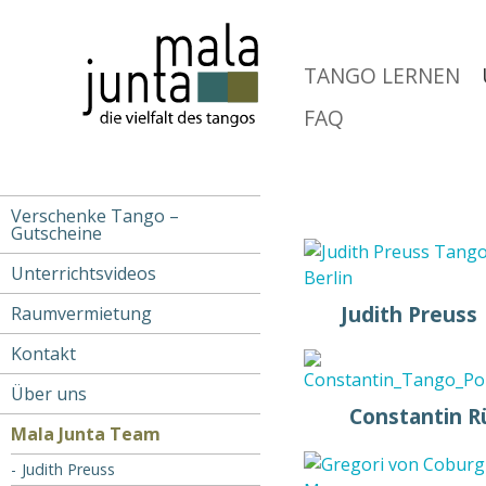
Skip
to
main
TANGO LERNEN
navigation
FAQ
Verschenke Tango –
Main
Gutscheine
navigation
Unterrichtsvideos
Judith Preuss
Raumvermietung
Kontakt
Über uns
Constantin R
Mala Junta Team
Judith Preuss