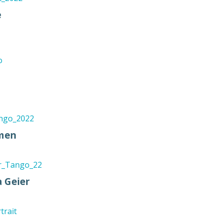
e
tmen
a Geier