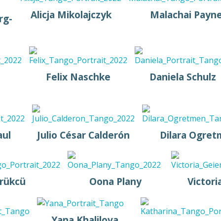
Alicja Mikolajczyk
Malachai Payn
rg-
Felix Naschke
Daniela Schulz
aul
Julio César Calderón
Dilara Ogre
rükcü
Oona Plany
Victori
Yana Khalilova