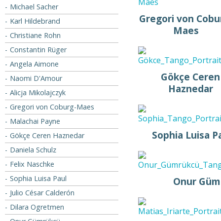
Michael Sacher
Gregori von Cobu
Karl Hildebrand
Maes
Christiane Rohn
Constantin Rüger
Angela Aimone
Gökçe Ceren
Naomi D'Amour
Haznedar
Alicja Mikolajczyk
Gregori von Coburg-Maes
Malachai Payne
Sophia Luisa P
Gökçe Ceren Haznedar
Daniela Schulz
Felix Naschke
Sophia Luisa Paul
Onur Güm
Julio César Calderón
Dilara Ogretmen