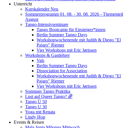
Unterricht
Kurskalender Neu
Sommerprogramm 01. 08. - 30. 08. 2026 - Thementeil
August
Tango-Intensivseminare
Tango Bootcamp für Einsteiger*innen
Berlin Summer Tango Days
Workshopwochenende mit Judith & Diego "El
Pajaro" Riemer
Vier Workshops mit Eric Jørissen
Workshops & Gastlehrer
Vals
Berlin Summer Tango Days
Dissociation for Association
Workshopwochenende mit Judith & Diego "El
Pajaro" Riemer
Vier Workshops mit Eric Jørissen
Sonntags Tango Praktika
Lust auf Queer Tango? 🌈
Tango Ü 50
Tango U 30
Yoga mit Renata
Lindy Hop
Events & Reisen
Mala Junta Milonga Mittwoch