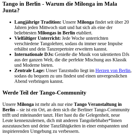
Tango in Berlin - Warum die Milonga im Mala
Junta?
Langjährige Tradition:
Unsere
Milonga
findet seit über 20
Jahren jeden Mittwoch statt und hat sich als eine der
beliebtesten
Milongas in Berlin
etabliert.
Vielfältiger Unterricht:
Jede Woche unterrichten
verschiedene Tangolehrer, sodass du immer neue Impulse
erhältst und dein Tanzrepertoire erweitern kannst.
Internationale DJs:
Genieße die Musik von talentierten DJs
aus der ganzen Welt, die die perfekte Mischung aus Klassik
und Moderne bieten.
Zentrale Lage:
Unser Tanzstudio liegt im
Herzen von Berlin
,
sodass du bequem zu uns findest und einen unvergesslichen
Abend verbringen kannst.
Werde Teil der Tango-Community
Unsere
Milonga
ist mehr als nur eine
Tango Veranstaltung in
Berlin
– sie ist ein Ort, an dem sich die Berliner Tango-Community
trifft und miteinander tanzt. Hier hast du die Gelegenheit, neue
Leute kennenzulernen, dich mit anderen Tangoliebhaber*Innen
auszutauschen und deine Tanzfähigkeiten in einer entspannten und
inspirierenden Umgebung zu verbessern.