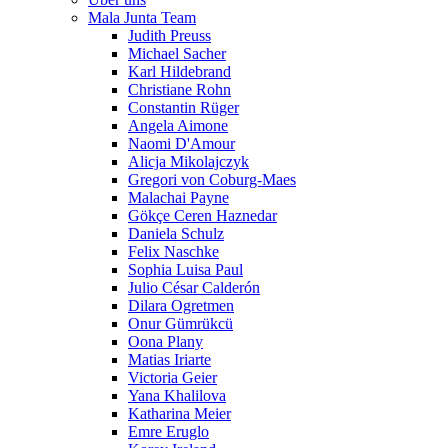
Mala Junta Team
Judith Preuss
Michael Sacher
Karl Hildebrand
Christiane Rohn
Constantin Rüger
Angela Aimone
Naomi D'Amour
Alicja Mikolajczyk
Gregori von Coburg-Maes
Malachai Payne
Gökçe Ceren Haznedar
Daniela Schulz
Felix Naschke
Sophia Luisa Paul
Julio César Calderón
Dilara Ogretmen
Onur Gümrükcü
Oona Plany
Matias Iriarte
Victoria Geier
Yana Khalilova
Katharina Meier
Emre Eruglo