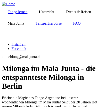
Skip
to
Tango lernen
Unterricht
Events & Reisen
main
navigation
Mala Junta
Tanzpartnerbörse
FAQ
MENÜ
Instagram
Facebook
Social
links
anmeldung@malajunta.de
Milonga im Mala Junta - die
entspannteste Milonga in
Berlin
Erlebe die Magie des Tango Argentino bei unserer
wöchentlichen Milonga im Mala Junta! Seit über 20 Jahren lädt
unsere Milonga jeden Mittwoch Abend Tangotänzer und -