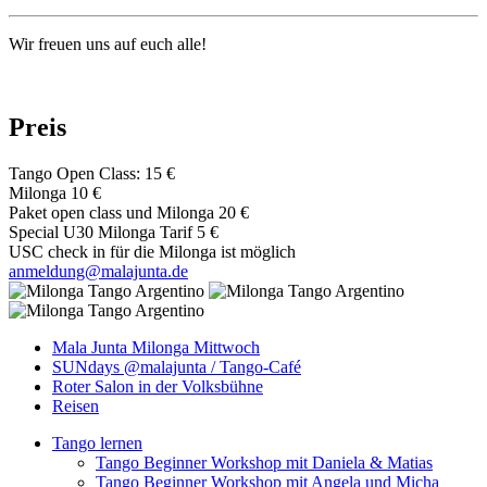
Wir freuen uns auf euch alle!
Preis
Tango Open Class: 15 €
Milonga 10 €
Paket open class und Milonga 20 €
Special U30 Milonga Tarif 5 €
USC check in für die Milonga ist möglich
anmeldung@malajunta.de
Mala Junta Milonga Mittwoch
SUNdays @malajunta / Tango-Café
Main
Roter Salon in der Volksbühne
navigation
Reisen
Tango lernen
Tango Beginner Workshop mit Daniela & Matias
Tango Beginner Workshop mit Angela und Micha